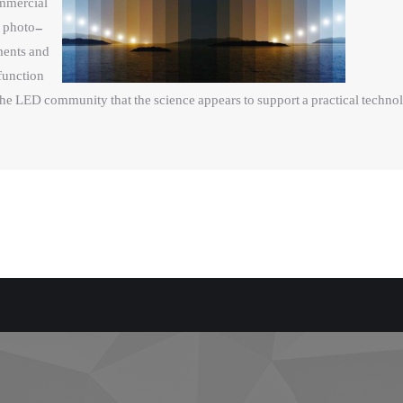
ommercial
e photo-
ments and
function
 the LED community that the science appears to support a practical technol