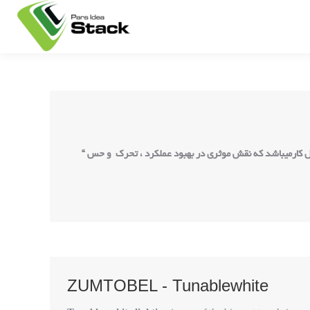
“
افزایش بهره وری در یک واحد صنعتی ارتباط مستقیم با شرایط محیطی کارکنان دارد. از جمله این پارامترها شرایط نوری مناسب در محل کارمیباشد که نقش موثری در بهبود عملکرد ، تحرک و حس
ZUMTOBEL - Tunablewhite