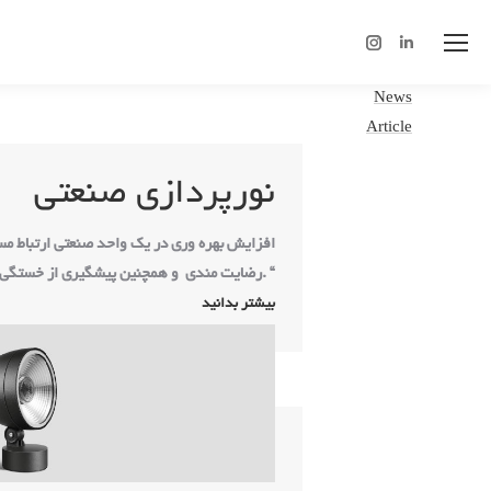
Instagram
Linkedin
page
page
News
opens
opens
Article
in
in
new
new
نورپردازی صنعتی
window
window
رضایت مندی و همچنین پیشگیری از خستگی و بروزحوادث احتمالی دارد.
“
بیشتر بدانید